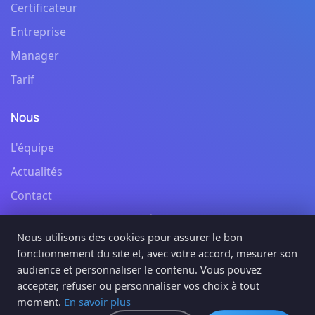
Certificateur
Entreprise
Manager
Tarif
Nous
L'équipe
Actualités
Contact
Politique de confidentialité
Nous utilisons des cookies pour assurer le bon
Mentions légales et cgu
fonctionnement du site et, avec votre accord, mesurer son
audience et personnaliser le contenu. Vous pouvez
Suivez-nous
accepter, refuser ou personnaliser vos choix à tout
moment.
En savoir plus