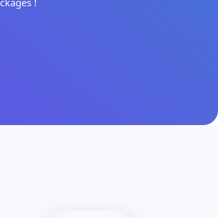
ckages !