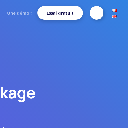
Une démo ?
Essai gratuit
ckage