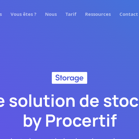
s
Vous êtes ?
Nous
Tarif
Ressources
Contact
e solution de sto
by Procertif